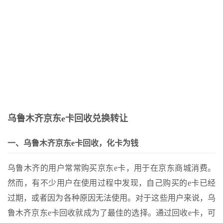
-骏网智充卡回收——为您的卡片保驾护航
哪里--京东卡回收：退款方式及流程解析
 骏网智充卡回收流程及方法解析
Page of Junwang Zhichong Card Official Website
谁回收了呢--如何查询骏网智充卡的回收情况
-- 骏网智充卡回收折扣详情
乌鲁木齐京东e卡回收兑换转让
一、乌鲁木齐京东e卡回收，化卡为钱
乌鲁木齐的用户常常购买京东e卡，用于在京东商城消费。
然而，有不少用户在使用过程中发现，自己购买的e卡已经
过期，或者因为各种原因无法使用。对于这些用户来说，乌
鲁木齐京东e卡回收就成为了最佳的选择。通过回收e卡，可