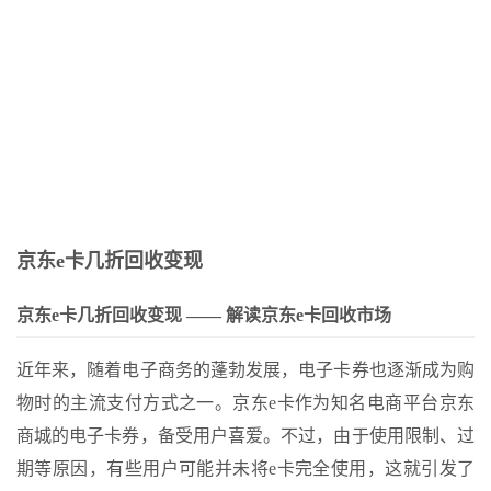
-骏网智充卡回收——为您的卡片保驾护航
哪里--京东卡回收：退款方式及流程解析
 骏网智充卡回收流程及方法解析
Page of Junwang Zhichong Card Official Website
谁回收了呢--如何查询骏网智充卡的回收情况
-- 骏网智充卡回收折扣详情
京东e卡几折回收变现
京东e卡几折回收变现 —— 解读京东e卡回收市场
近年来，随着电子商务的蓬勃发展，电子卡券也逐渐成为购
物时的主流支付方式之一。京东e卡作为知名电商平台京东
商城的电子卡券，备受用户喜爱。不过，由于使用限制、过
期等原因，有些用户可能并未将e卡完全使用，这就引发了