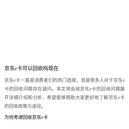
-骏网智充卡回收——为您的卡片保驾护航
哪里--京东卡回收：退款方式及流程解析
 骏网智充卡回收流程及方法解析
Page of Junwang Zhichong Card Official Website
谁回收了呢--如何查询骏网智充卡的回收情况
-- 骏网智充卡回收折扣详情
京东e卡可以回收吗现在
京东e卡一直是消费者们的热门选择，但是很多人对于京东e
卡的回收问题存在疑问。本文将会就京东e卡的回收问题展
开详细介绍和分析，希望能够帮助大家更好地了解京东e卡
的回收政策与途径。
为何考虑回收京东e卡