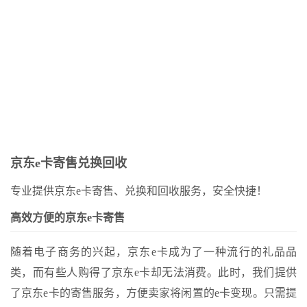
-骏网智充卡回收——为您的卡片保驾护航
哪里--京东卡回收：退款方式及流程解析
 骏网智充卡回收流程及方法解析
Page of Junwang Zhichong Card Official Website
谁回收了呢--如何查询骏网智充卡的回收情况
-- 骏网智充卡回收折扣详情
京东e卡寄售兑换回收
专业提供京东e卡寄售、兑换和回收服务，安全快捷！
高效方便的京东e卡寄售
随着电子商务的兴起，京东e卡成为了一种流行的礼品品
类，而有些人购得了京东e卡却无法消费。此时，我们提供
了京东e卡的寄售服务，方便卖家将闲置的e卡变现。只需提