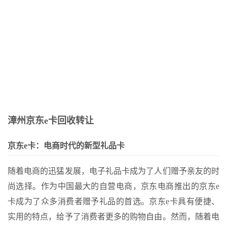
-骏网智充卡回收——为您的卡片保驾护航
哪里--京东卡回收：退款方式及流程解析
 骏网智充卡回收流程及方法解析
Page of Junwang Zhichong Card Official Website
谁回收了呢--如何查询骏网智充卡的回收情况
-- 骏网智充卡回收折扣详情
漳州京东e卡回收转让
京东e卡：电商时代的新型礼品卡
随着电商的迅猛发展，电子礼品卡成为了人们赠予亲友的时
尚选择。作为中国最大的自营电商，京东电商推出的京东e
卡成为了众多消费者赠予礼品的首选。京东e卡具有便捷、
实用的特点，给予了消费者更多的购物自由。然而，随着电