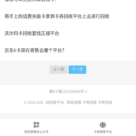
将手上的话费充值卡拿到卡券回收平台上去进行回收
沃尔玛卡回收要找正规平台
京东E卡现在寄售去哪个平台？
上一页
下一页
蜀ICP备2021028094号-3
© 2010-2026
财回收平台
网站地图
卡劵回收
卡劵回收
财回收微信公众号
卡劵寄售平台