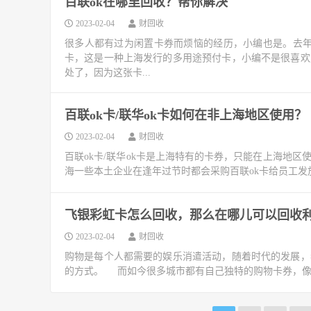
百联ok在哪里回收？帮你解决
2023-02-04
财回收
很多人都有过为闲置卡券而烦恼的经历，小编也是。去年的
卡，这是一种上海发行的多用途预付卡，小编不是很喜欢
处了，因为这张卡...
百联ok卡/联华ok卡如何在非上海地区使用？
2023-02-04
财回收
百联ok卡/联华ok卡是上海特有的卡券，只能在上海地
海一些本土企业在逢年过节时都会采购百联ok卡给员工发放
飞银彩虹卡怎么回收，那么在哪儿可以回收
2023-02-04
财回收
购物是每个人都需要的娱乐消遣活动，随着时代的发展，
的方式。 而如今很多城市都有自己独特的购物卡券，像江