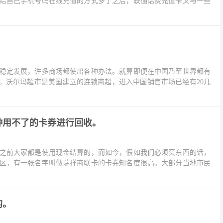
给自己手机号码在线充值的方式多了之后，联通话费充值卡又与一些
稳定发展，许多商场都使出各种办法。就算即便在中国乃至世界都有
。沃尔玛超市是美国建立的连锁商超，进入中国销售市场已经有20几
种用不了的卡券进行回收。
之前大家都是使用现金结算的，而如今，假如我们必须买东西的话，
区，有一张名字叫做瑞祥商联卡的卡券知名度很高。大部分当地市民
的。