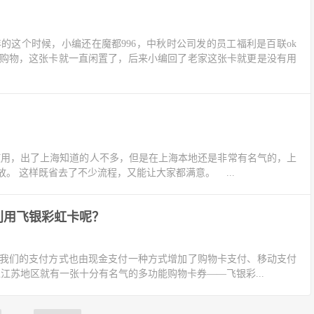
这个时候，小编还在魔都996，中秋时公司发的员工福利是百联ok
购物，这张卡就一直闲置了，后来小编回了老家这张卡就更是没有用
区使用，出了上海知道的人不多，但是在上海本地还是非常有名气的，上
。 这样既省去了不少流程，又能让大家都满意。 ...
利用飞银彩虹卡呢？
我们的支付方式也由现金支付一种方式增加了购物卡支付、移动支付
苏地区就有一张十分有名气的多功能购物卡券——飞银彩...