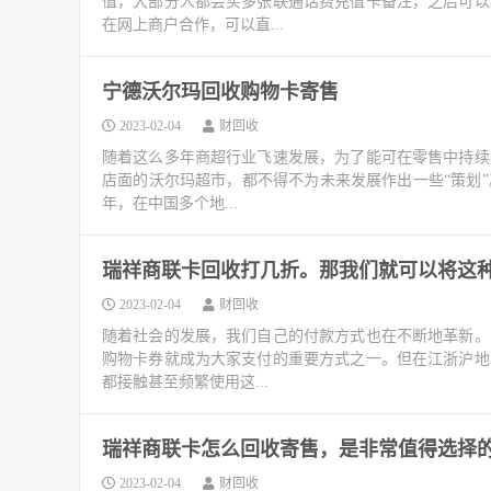
值，大部分人都会买多张联通话费充值卡备注，之后可以
在网上商户合作，可以直...
宁德沃尔玛回收购物卡寄售
2023-02-04
财回收
随着这么多年商超行业飞速发展，为了能可在零售中持续
店面的沃尔玛超市，都不得不为未来发展作出一些“策划”
年，在中国多个地...
瑞祥商联卡回收打几折。那我们就可以将这
2023-02-04
财回收
随着社会的发展，我们自己的付款方式也在不断地革新。
购物卡券就成为大家支付的重要方式之一。但在江浙沪地
都接触甚至频繁使用这...
瑞祥商联卡怎么回收寄售，是非常值得选择
2023-02-04
财回收