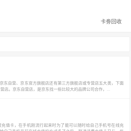
卡劵回收
京东自营、京东官方旗舰店还有第三方旗舰店或专营店五大类，下面
店。京东自营店，是京东找一些比较大的品牌公司合作，...
费充值卡，在手机刚流行起来时为了能可以随时给自己手机号在线充