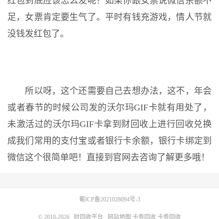
红包到底应该怎么发呢？如果你跟女票说微信余额不
足，女票肯定要生气了。平时有钱充游戏，情人节就
没钱发红包了。
所以呀，这个还需要自己去想办法，这不，年会
或者春节的时候公司发的沃尔玛GIF卡就有用处了，
未激活过的沃尔玛GIF卡拿到财回收上进行回收兑换
成我们常用的支付宝或者银行卡余额，银行卡绑定到
微信这个很简单吧！直接到官网去咨询了解更多哦！
蜀ICP备2021028094号-3
© 2010-2026
财回收平台
网站地图
卡劵回收
卡劵回收