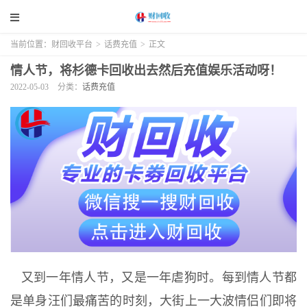
当前位置：
财回收平台
>
话费充值
>
正文
情人节，将杉德卡回收出去然后充值娱乐活动呀！
2022-05-03
分类：
话费充值
又到一年情人节，又是一年虐狗时。每到情人节都
是单身汪们最痛苦的时刻，大街上一大波情侣们即将