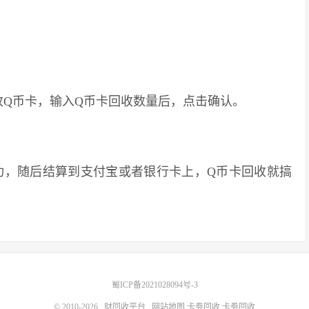
币卡，输入Q币卡回收数量后，点击确认。
，随后结算到支付宝或者银行卡上，Q币卡回收就搞
蜀ICP备2021028094号-3
© 2010-2026
财回收平台
网站地图
卡劵回收
卡劵回收