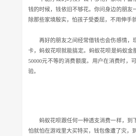
钱的时候，钱依旧不够花。你问身边的朋友
除那些家境殷实，怕孩子受委屈，不用伸手
再好的朋友之间经常借钱也会伤感情，现
卡，蚂蚁花呗就能搞定。蚂蚁花呗是蚂蚁金服
50000元不等的消费额度。用户在消费时
验。
蚂蚁花呗跟任何一种透支消费一样，到下
怕就怕在游戏里大买特买，钱包像遭了灾，