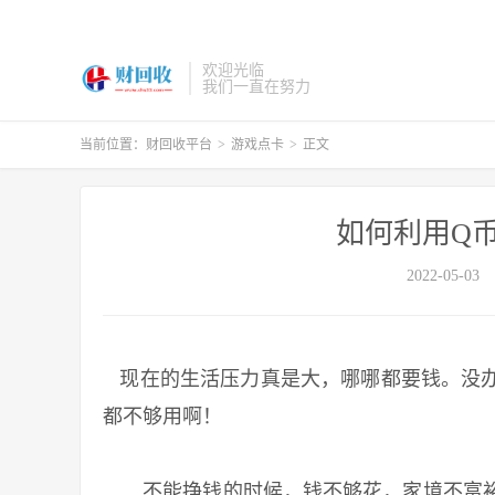
欢迎光临
我们一直在努力
当前位置：
财回收平台
>
游戏点卡
>
正文
如何利用Q
2022-05-03
现在的生活压力真是大，哪哪都要钱。没办
都不够用啊！
不能挣钱的时候，钱不够花，家境不富裕