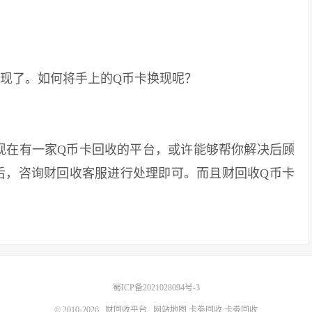
现了。如何将手上的Q币卡换现呢？
在有一家Q币卡回收的平台，或许能够帮你解决后顾
后，咨询财回收客服进行处理即可。而且财回收Q币卡
蜀ICP备2021028094号-3
© 2010-2026
财回收平台
网站地图
卡劵回收
卡劵回收