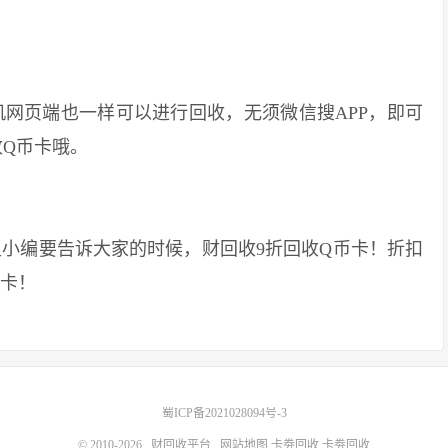
页端也一样可以进行回收，无须微信搜APP，即可
收Q币卡哦。
编要告诉大家的时候，财回收9折回收Q币卡！折扣
币卡！
蜀ICP备2021028094号-3
© 2010-2026
财回收平台
网站地图
卡劵回收
卡劵回收