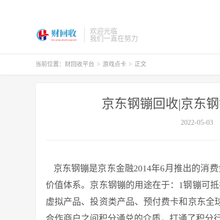
欢迎光临
我们一直在努力
当前位置：
财回收平台
>
游戏点卡
>
正文
京东钢镚回收|京东
2022-05-03
京东钢镚是京东金融2014年6月推出的消
价值体系。京东钢镚的用途在于：1钢镚可抵
虚拟产品、投资类产品、预付费卡和京东全
合作商户之间积分通兑的介质，打通了积分