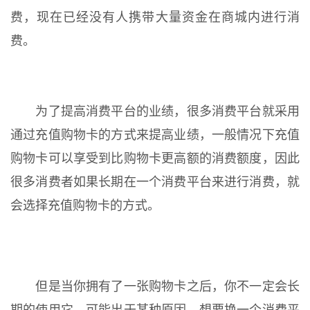
费，现在已经没有人携带大量资金在商城内进行消
费。
为了提高消费平台的业绩，很多消费平台就采用
通过充值购物卡的方式来提高业绩，一般情况下充值
购物卡可以享受到比购物卡更高额的消费额度，因此
很多消费者如果长期在一个消费平台来进行消费，就
会选择充值购物卡的方式。
但是当你拥有了一张购物卡之后，你不一定会长