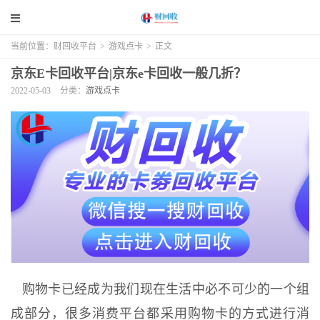
当前位置：
财回收平台
>
游戏点卡
>
正文
京东E卡回收平台|京东e卡回收一般几折？
2022-05-03
分类：
游戏点卡
购物卡已经成为我们现在生活中必不可少的一个组
成部分，很多消费平台都采用购物卡的方式进行消