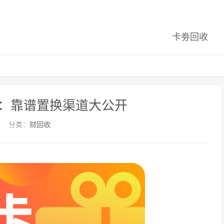
卡劵回收
：靠谱置换渠道大公开
分类：
财回收