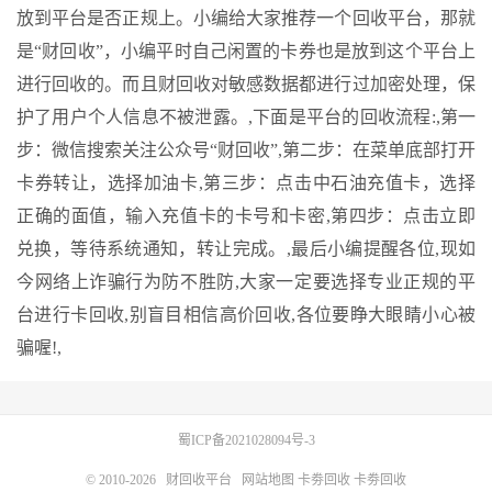
放到平台是否正规上。小编给大家推荐一个回收平台，那就
是“财回收”，小编平时自己闲置的卡券也是放到这个平台上
进行回收的。而且财回收对敏感数据都进行过加密处理，保
护了用户个人信息不被泄露。,下面是平台的回收流程:,第一
步：微信搜索关注公众号“财回收”,第二步：在菜单底部打开
卡券转让，选择加油卡,第三步：点击中石油充值卡，选择
正确的面值，输入充值卡的卡号和卡密,第四步：点击立即
兑换，等待系统通知，转让完成。,最后小编提醒各位,现如
今网络上诈骗行为防不胜防,大家一定要选择专业正规的平
台进行卡回收,别盲目相信高价回收,各位要睁大眼睛小心被
骗喔!,
蜀ICP备2021028094号-3
© 2010-2026
财回收平台
网站地图
卡劵回收
卡劵回收