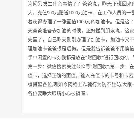
询问到发生什么事情了？爸爸说，昨天下班回来
大，充值900元赠送1000元油卡，在工作人员
着获得办理了一张面值1000元的加油卡。但是
天爸爸准备去加油的时候，正好碰到朋友说，这
完蛋了，自己昨天刚刚办理了加油卡，加油卡又
理加油卡爸爸很是后悔。但是我告诉爸爸不用懊
手中闲置的卡券我都是放在“财回收”进行回收的，
第一步：微信搜索关注公众号“财回收”,第二步：
值卡，选择正确的面值，输入充值卡的卡号和卡密
编提醒各位,现如今网络上诈骗行为防不胜防,大家
各位要睁大眼睛小心被骗喔!,