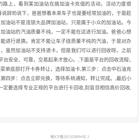
的路上，看到某加油站在搞加油卡充值的活动，活动力度很
的一番说辞劝说下，爸爸想着本来车子也是要经常加油的，于是趁
这个加油站不是连锁大品牌加油站，只是属于小众的加油站。今
家加油站的汽油质量不纯，一定不能在这进行加油。爸爸心想
不能进行退换。肯定不能让车子烧质量不纯的汽油，于是对办
恼，虽然加油站不支持退卡，但是我们可以进行回收呀。之前
平台安全、可靠，交易起来才放心。,下面是平台的回收流程:,
在菜单底部打开卡券转让，选择加油卡,第三步：点击中石油充
,第四步：点击立即兑换，等待系统通知，转让完成。,最后小
一定要选择专业正规的平台进行卡回收,别盲目相信高价回收,
蜀ICP备2021028094号-3