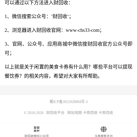
可以通过以下方法进入财回收：
1、微信搜索公众号：’财回收‘；
2、浏览器进入财回收官网：
www-chs33-com
；
3、官网、公众号、应用商城中微信搜财回收官方公众号即
可；
以上就是关于闲置的美食卡券有什么用？哪些平台可以提现
餐饮券？的相关内容，希望对大家有所帮助。
蜀ICP备2021028094号-3
© 2010-2026
财回收平台
网站地图
卡劵回收
卡劵回收
财回收微信公众号
卡劵寄售平台