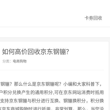
卡劵回收
？如何高价回收京东钢镚？
分类：
电商购物
钢镚？那么什么是京东钢镚呢？小编和大家科普下，
户积分兑换产生的通用积分,可在京东网站消费时抵用
都支持京东钢镚与积分进行互换、钢镚换积分，积分换
在京东商城购物时进行抵用，非常划算。那么，当您没