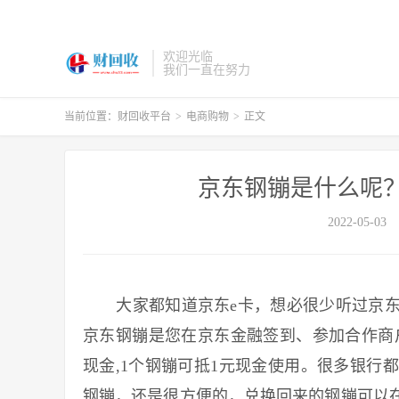
欢迎光临
我们一直在努力
当前位置：
财回收平台
>
电商购物
>
正文
京东钢镚是什么呢
2022-05-03
大家都知道京东e卡，想必很少听过京东
京东钢镚是您在京东金融签到、参加合作商
现金,1个钢镚可抵1元现金使用。很多银行
钢镚，还是很方便的，兑换回来的钢镚可以