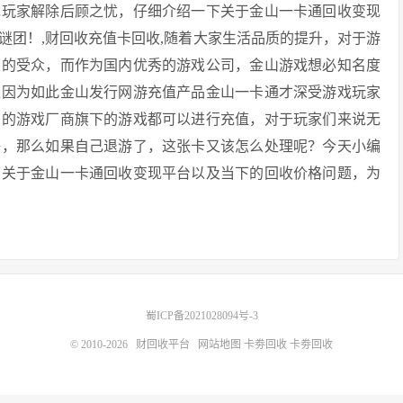
戏玩家解除后顾之忧，仔细介绍一下关于金山一卡通回收变现
团！,财回收充值卡回收,​​随着大家生活品质的提升，对于游
大的受众，而作为国内优秀的游戏公司，金山游戏想必知名度
正因为如此金山发行网游充值产品金山一卡通才深受游戏玩家
同的游戏厂商旗下的游戏都可以进行充值，对于玩家们来说无
好，那么如果自己退游了，这张卡又该怎么处理呢？今天小编
下关于金山一卡通回收变现平台以及当下的回收价格问题，为
蜀ICP备2021028094号-3
© 2010-2026
财回收平台
网站地图
卡劵回收
卡劵回收