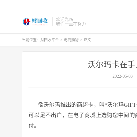
欢迎光临
我们一直在努力
当前位置：
财回收平台
>
电商购物
>
正文
沃尔玛卡在手
2022-05-03
像沃尔玛推出的商超卡，叫“沃尔玛GIFT
可以足不出户，在电子商城上选购您中间的商
付。