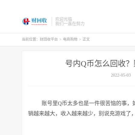
欢迎光临
我们一直在努力
当前位置：
财回收平台
>
电商购物
>
正文
号内Q币怎么回收？
2022-05-03
账号里Q币太多也是一件很苦恼的事，如
销越来越大，收入越来越少，别说充游戏了